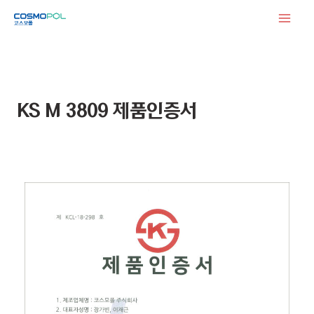
콘
텐
츠
로
건
KS M 3809 제품인증서
너
뛰
기