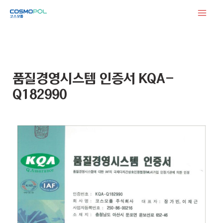
콘
텐
츠
로
건
품질경영시스템 인증서 KQA-
너
Q182990
뛰
기