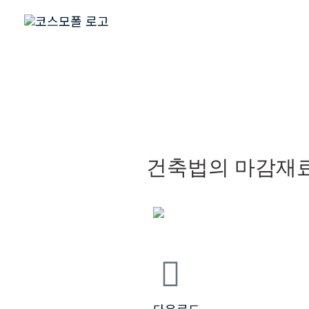
콘
텐
츠
로
건
너
뛰
건축법의 마감재료
기
다운로드