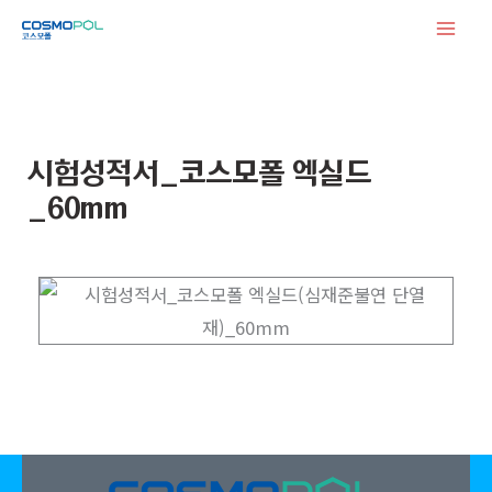
콘
텐
츠
로
건
시험성적서_코스모폴 엑실드
너
_60mm
뛰
기