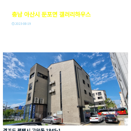
갤
충남 아산시 둔포면 갤러리하우스
러
2023-08-19
리
하
경
우
기
스
도
평
택
경기도 평택시 고덕동 1845-1