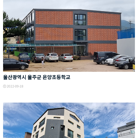
1
덕
울
동
산
2
광
6
역
8
시
0
울
울산광역시 울주군 온양초등학교
-
주
2022-09-18
3
군
경
온
기