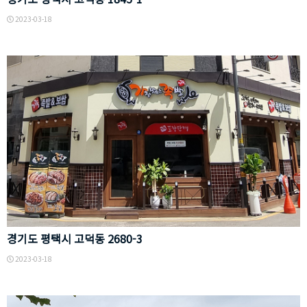
시
고
2023-03-18
덕
경
동
기
1
도
8
평
4
택
5
시
경기도 평택시 고덕동 2680-3
-
고
2023-03-18