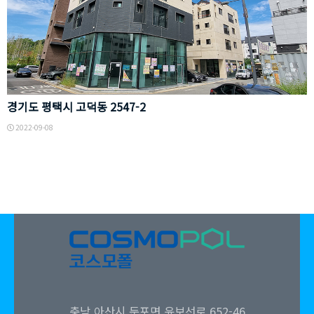
양
도
초
평
등
택
학
시
경기도 평택시 고덕동 2547-2
교
고
2022-09-08
덕
동
2
5
충남 아산시 둔포면 윤보선로 652-46